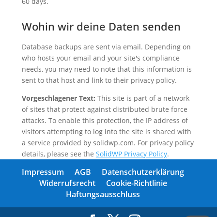
60 days.
Wohin wir deine Daten senden
Database backups are sent via email. Depending on
who hosts your email and your site's compliance
needs, you may need to note that this information is
sent to that host and link to their privacy policy.
Vorgeschlagener Text:
This site is part of a network
of sites that protect against distributed brute force
attacks. To enable this protection, the IP address of
visitors attempting to log into the site is shared with
a service provided by solidwp.com. For privacy policy
details, please see the
SolidWP Privacy Policy
.
Impressum
AGB
Datenschutzerklärung
Widerrufsrecht
Cookie-Richtlinie
Haftungsausschluss